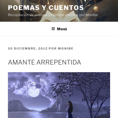
Saltar
POEMAS Y CUENTOS
al
Recopilacion de poemas y cuentos escritos por Monibe
contenido
Menú
PUBLICADO
20 DICIEMBRE, 2012
POR
MONIBE
EL
AMANTE ARREPENTIDA