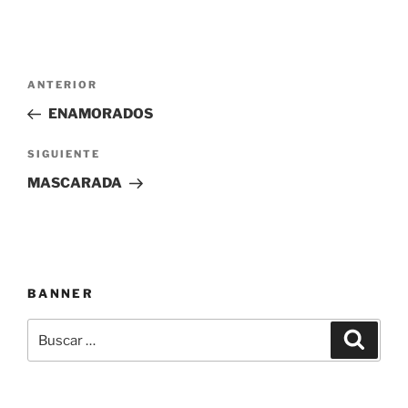
Navegación
Entrada
ANTERIOR
de
anterior:
ENAMORADOS
entradas
Siguiente
SIGUIENTE
entrada
MASCARADA
BANNER
Buscar
Buscar
por: