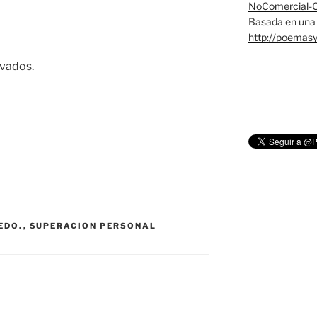
NoComercial-Co
Basada en una 
http://poemas
rvados.
EDO.
,
SUPERACION PERSONAL