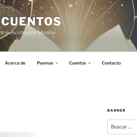
 CUENTOS
ntos escritos por Monibe
Acerca de
Poemas
Cuentos
Contacto
BANNER
Buscar
por: