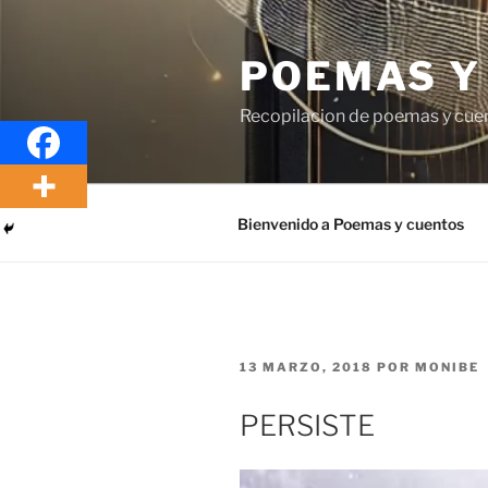
Saltar
al
POEMAS Y
contenido
Recopilacion de poemas y cue
Bienvenido a Poemas y cuentos
PUBLICADO
13 MARZO, 2018
POR
MONIBE
EL
PERSISTE