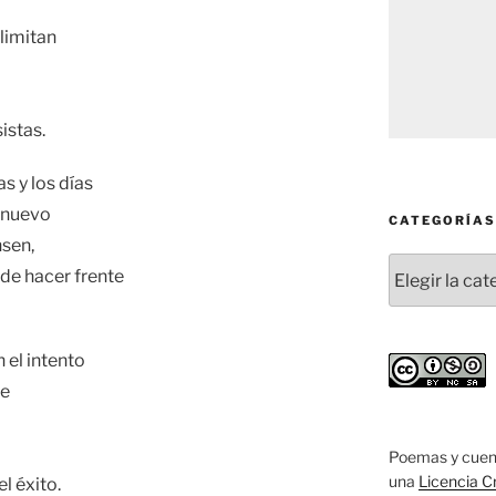
limitan
istas.
s y los días
e nuevo
CATEGORÍAS
nsen,
Categorías
 de hacer frente
 el intento
de
Poemas y cuen
una
Licencia C
l éxito.