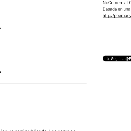
NoComercial-Co
Basada en una 
http://poemas
s
A