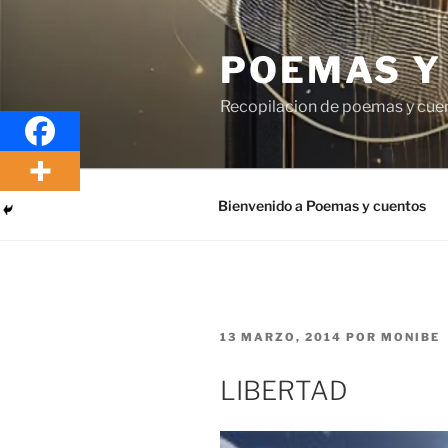
Saltar
al
POEMAS Y
contenido
Recopilacion de poemas y cue
Bienvenido a Poemas y cuentos
PUBLICADO
13 MARZO, 2014
POR
MONIBE
EL
LIBERTAD