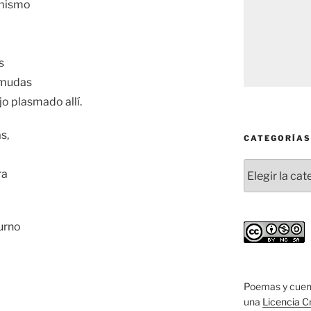
amismo
s
s mudas
o plasmado allí.
s,
CATEGORÍAS
Categorías
ra
turno
Poemas y cuen
una
Licencia C