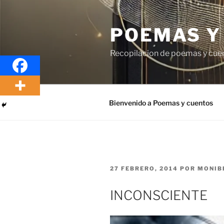
Saltar
al
POEMAS Y
contenido
Recopilacion de poemas y cue
Bienvenido a Poemas y cuentos
PUBLICADO
27 FEBRERO, 2014
POR
MONIB
EL
INCONSCIENTE