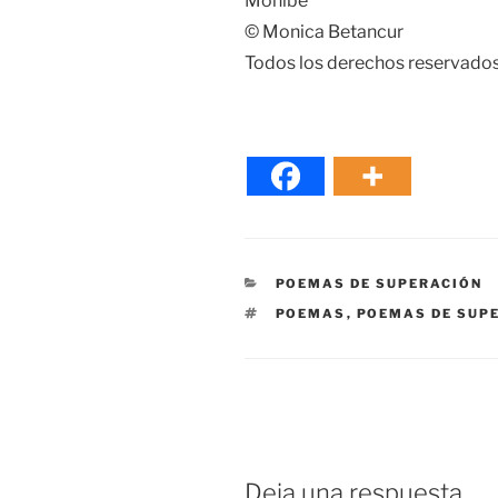
Monibe
© Monica Betancur
Todos los derechos reservados
CATEGORÍAS
POEMAS DE SUPERACIÓN
ETIQUETAS
POEMAS
,
POEMAS DE SUP
Deja una respuesta