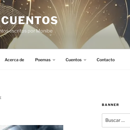
 CUENTOS
ntos escritos por Monibe
Acerca de
Poemas
Cuentos
Contacto
E
BANNER
Buscar
por: