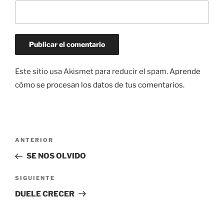
Este sitio usa Akismet para reducir el spam.
Aprende
cómo se procesan los datos de tus comentarios.
Navegación
Entrada
ANTERIOR
de
anterior:
SE NOS OLVIDO
entradas
Siguiente
SIGUIENTE
entrada
DUELE CRECER