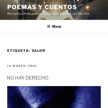
Saltar
POEMAS Y CUENTOS
al
Recopilacion de poemas y cuentos escritos por Monibe
contenido
Menú
ETIQUETA:
VALOR
PUBLICADO
14 MARZO, 2016
EL
NO HAY DERECHO