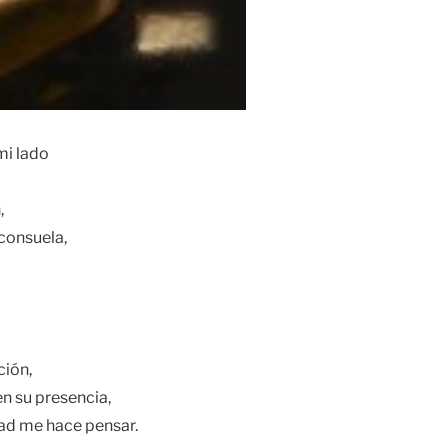
mi lado
,
 consuela,
ción,
en su presencia,
ad me hace pensar.