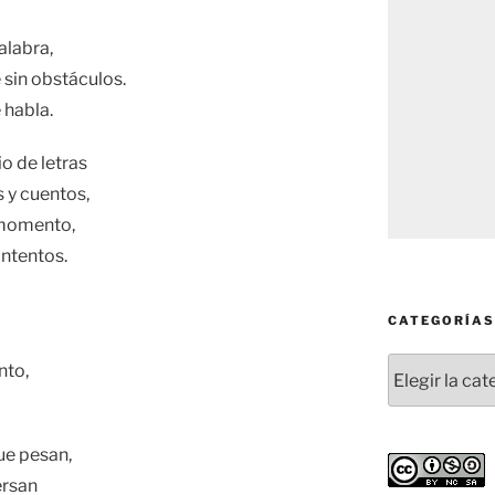
alabra,
 sin obstáculos.
 habla.
o de letras
s y cuentos,
 momento,
intentos.
CATEGORÍAS
Categorías
nto,
ue pesan,
ersan