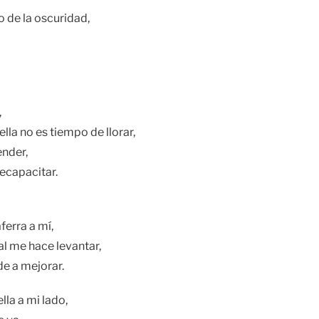
o de la oscuridad,
,
la no es tiempo de llorar,
nder,
recapacitar.
ferra a mí,
al me hace levantar,
de a mejorar.
la a mi lado,