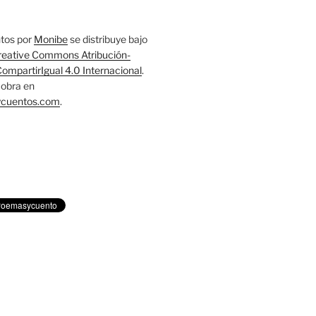
tos
por
Monibe
se distribuye bajo
reative Commons Atribución-
mpartirIgual 4.0 Internacional
.
obra en
ycuentos.com
.