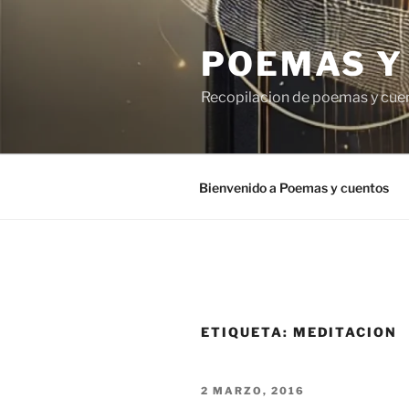
Saltar
al
POEMAS Y
contenido
Recopilacion de poemas y cue
Bienvenido a Poemas y cuentos
ETIQUETA:
MEDITACION
PUBLICADO
2 MARZO, 2016
EL